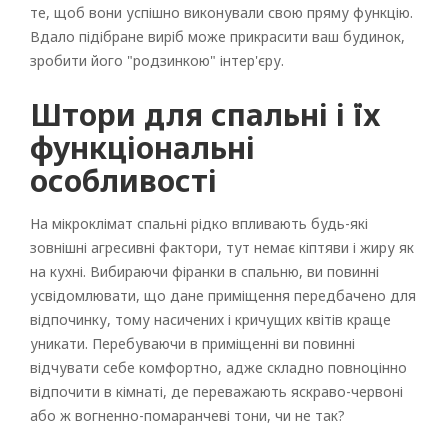
те, щоб вони успішно виконували свою пряму функцію.
Вдало підібране виріб може прикрасити ваш будинок,
зробити його "родзинкою" інтер'єру.
Штори для спальні і їх
функціональні
особливості
На мікроклімат спальні рідко впливають будь-які
зовнішні агресивні фактори, тут немає кіптяви і жиру як
на кухні. Вибираючи фіранки в спальню, ви повинні
усвідомлювати, що дане приміщення передбачено для
відпочинку, тому насичених і кричущих квітів краще
уникати. Перебуваючи в приміщенні ви повинні
відчувати себе комфортно, адже складно повноцінно
відпочити в кімнаті, де переважають яскраво-червоні
або ж вогненно-помаранчеві тони, чи не так?