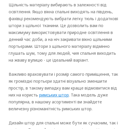
Щільність матеріалу вибирають в залежності від
освітлення. Якщо вікна спальні виходять на південь,
фахівці рекомендують вибрати легку тюль і додаткові
штори з щільної тканини. Це дозволить вам по
максимуму використовувати природне освітлення в
денний час доби, а на ніч закривати вікно щільними
портьєрами. Штори з щільного матеріалу відмінно
глушать шум, тому для людей, чия спальня виходить
на жваву вулицю - це ідеальний варіант.
Важливо враховувати і розмір самого приміщення, так
як громіздкі портьєри здатні візуально зменшити
простір, в такому випадку вам краще відмовитися від
них на користь
римських штор
. Така модель дуже
популярна, в нашому асортименті ви знайдете
величезну різноманітність римських штор.
Рулонні
Горизонтальні жалюзі
Дизайн штор для спальні може бути як сучасним, так і