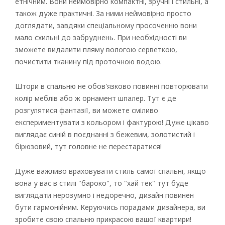
етнічним. Вони неймовірно компактні, зручні і стильні, а
Вертикальні
також дуже практичні. За ними неймовірно просто
доглядати, завдяки спеціальному просоченню вони
Римські
мало схильні до забруднень. При необхідності ви
зможете видалити пляму вологою серветкою,
почистити тканину під проточною водою.
Штори в спальню не обов'язково повинні повторювати
колір меблів або ж орнамент шпалер. Тут є де
розгулятися фантазії, ви можете сміливо
експериментувати з кольором і фактурою! Дуже цікаво
виглядає синій в поєднанні з бежевим, золотистий і
бірюзовий, тут головне не перестаратися!
Дуже важливо враховувати стиль самої спальні, якщо
вона у вас в стилі "бароко", то "хай тек" тут буде
виглядати нерозумно і недоречно, дизайн повинен
бути гармонійним. Керуючись порадами дизайнера, ви
зробите свою спальню прикрасою вашої квартири!