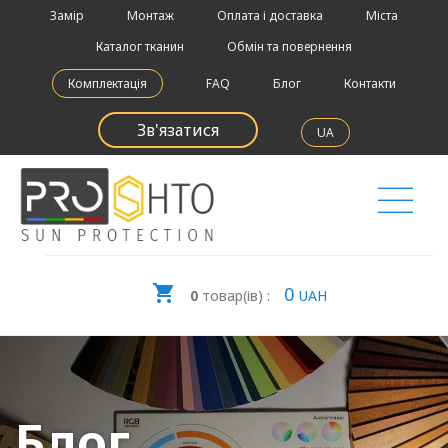
Замір
Монтаж
Оплата і доставка
Міста
Каталог тканин
Обмін та повернення
Комплектація
FAQ
Блог
Контакти
Зв'язатися
UA
0
0
товар(ів) :
UAH
Блог