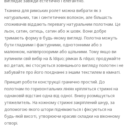
виглядає завжди естетично і елегантно.
Тканина для римських ролет можна вибрати як з
натуральних, так і синтетичних волокон, але більшість
споживачів віддають перевагу натуральним полотнам. Це
льон, сатин, ситець, сатин або ж шовк. Вони добре
тримають форму в будь-якому вигляді. Полотна можуть
бути гладкими і фактурними, однотонними або з
малюнком, напівпрозорими або щільними. Тому якщо ви
зупинили свій вибір на & ldquo; рімках & rdquo; продумайте
всі деталі, які стосуються зовнішнього вигляду полотен і не
забувайте про його поєднанні з іншим текстилем в кімнаті.
Принцип роботи конструкції гранично простий. До
полотнам по горизонтальних лініях кріпляться стрижні на
однаковій відстані одна від одної. Внизу розміщується
утяжелитель. На кожному стрижні закріплений шнур, за
допомогою якого штори піднімаються і фіксуються на
будь-якій висоті, утворюючи красиві складки на віконному
отворі.