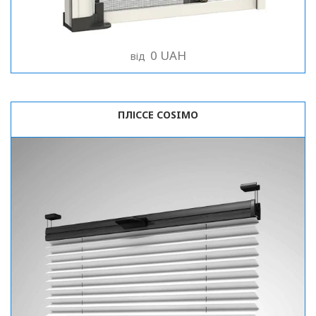
Рулонні
Горизонтальні жалюзі
0 UAH
від
Вертикальні
Римські
ПЛІССЕ COSIMO