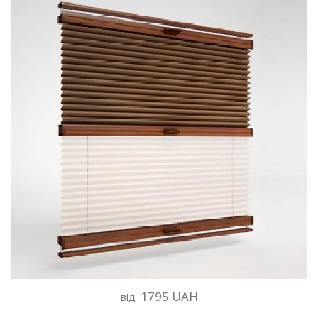
1795 UAH
від