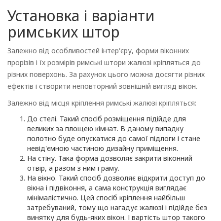
Установка і варіанти
римських штор
Залежно від особливостей інтер'єру, форми віконних
прорізів і їх розмірів римські штори жалюзі кріпляться до
різних поверхонь. За рахунок цього можна досягти різних
ефектів і створити неповторний зовнішній вигляд вікон.
Залежно від місця кріплення римські жалюзі кріпляться:
До стелі. Такий спосіб розміщення підійде для
великих за площею кімнат. В даному випадку
полотно буде опускатися до самої підлоги і стане
невід'ємною частиною дизайну приміщення.
На стіну. Така форма дозволяє закрити віконний
отвір, а разом з ним і раму.
На вікно. Такий спосіб дозволяє відкрити доступ до
вікна і підвіконня, а сама конструкція виглядає
мінімалістично. Цей спосіб кріплення найбільш
затребуваний, тому що нагадує жалюзі і підійде без
винятку для будь-яких вікон. І вартість штор такого