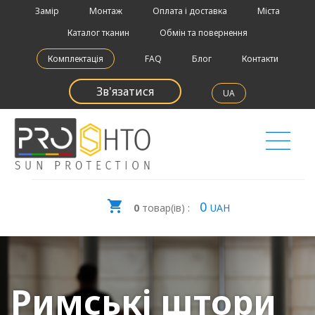
Замір
Монтаж
Оплата і доставка
Міста
Каталог тканин
Обмін та повернення
Комплектація
FAQ
Блог
Контакти
Зв'язатися
UA
0
0
товар(ів) :
UAH
Римські штори