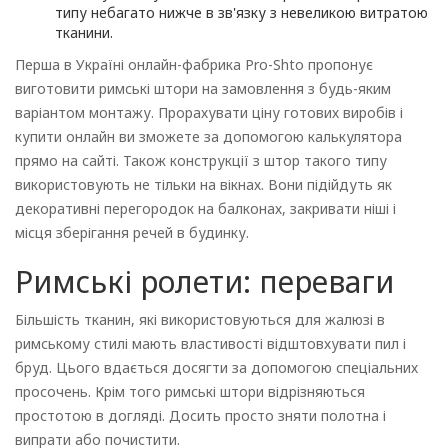
типу небагато нижче в зв'язку з невеликою витратою
тканини.
Перша в Україні онлайн-фабрика Pro-Shto пропонує
виготовити римські штори на замовлення з будь-яким
варіантом монтажу. Прорахувати ціну готових виробів і
купити онлайн ви зможете за допомогою калькулятора
прямо на сайті. Також конструкції з штор такого типу
використовують не тільки на вікнах. Вони підійдуть як
декоративні перегородок на балконах, закривати ніші і
місця зберігання речей в будинку.
Римські ролети: переваги
Більшість тканин, які використовуються для жалюзі в
римському стилі мають властивості відштовхувати пил і
бруд. Цього вдається досягти за допомогою спеціальних
просочень. Крім того римські штори відрізняються
простотою в догляді. Досить просто зняти полотна і
випрати або почистити.