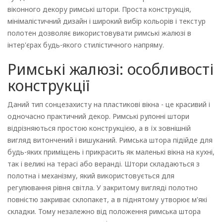
віконного декору римські штори. Проста конструкція,
мінімалістичний дизайн і широкий вибір кольорів і текстур
полотен дозволяє використовувати римські жалюзі в
інтер'єрах будь-якого стилістичного напряму.
Римські жалюзі: особливості
конструкції
Даний тип сонцезахисту на пластикові вікна - це красивий і
одночасно практичний декор. Римські рулонні штори
відрізняються простою конструкцією, а в їх зовнішній
вигляд витончений і вишуканий. Римська штора підійде для
будь-яких приміщень і прикрасить як маленькі вікна на кухні,
так і великі на терасі або веранді. Штори складаються з
полотна і механізму, який використовується для
регулювання рівня світла. У закритому вигляді полотно
повністю закриває склопакет, а в піднятому утворює м'які
складки. Тому незалежно від положення римська штора