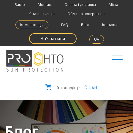
Замір
Монтаж
Оплата і доставка
Міста
Каталог тканин
Обмін та повернення
Комплектація
FAQ
Блог
Контакти
Зв'язатися
UA
0
0
товар(ів) :
UAH
Блог