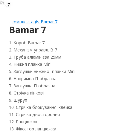
-
комплектація Bamar 7
Bamar 7
1. Короб Bamar 7
2. Механізм управл. B-7
3. Труба алюмінієва 25мм
4. Нижня планка Mini
5. Заглушки нижньої планки Mini
6. Напрямна П-образна
Рулонні
7. Заглушка П-образна
8. Стрічка пінкові
Горизонтальні жалюзі
9. Шуруп
10. Стрічка блокування. клейка
Вертикальні
11. Стрічка двостороння
Римські
12. Ланцюжок
13. Фіксатор ланцюжка