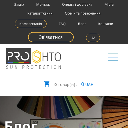
Замір
Монтаж
Оплата і доставка
Міста
Каталог тканин
Обмін та повернення
Комплектація
FAQ
Блог
Контакти
Зв'язатися
UA
0
0
товар(ів) :
UAH
Блог