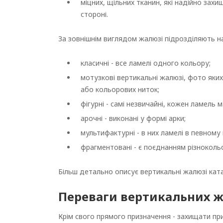
міцних, щільних тканин, які надійно захи
стороні.
За зовнішнім виглядом жалюзі підрозділяють на
класичні - все ламелі одного кольору;
мотузкові вертикальні жалюзі, фото яки
або кольорових ниток;
фігурні - самі незвичайні, кожен ламель 
арочні - виконані у формі арки;
мультифактурні - в них ламелі в певному
фрагментовані - є поєднанням різноколь
Більш детально описує вертикальні жалюзі кат
Переваги вертикальних 
Крім свого прямого призначення - захищати пр