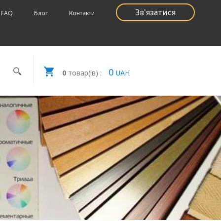
Зв'язатися
FAQ
Блог
Контакти
0
0
товар(ів) :
UAH