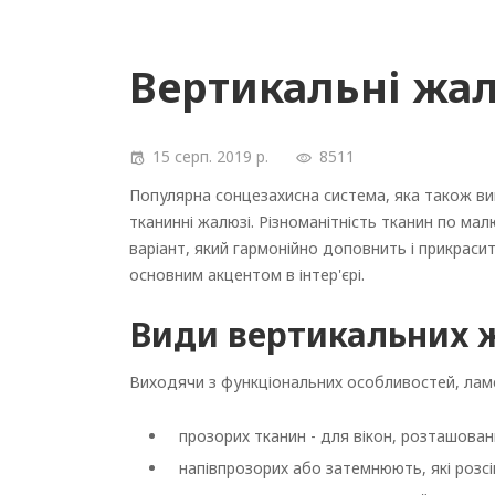
Вертикальні жал
15 серп. 2019 р.
8511
Популярна сонцезахисна система, яка також вик
тканинні жалюзі. Різноманітність тканин по малю
варіант, який гармонійно доповнить і прикраси
основним акцентом в інтер'єрі.
Види вертикальних 
Виходячи з функціональних особливостей, ламе
прозорих тканин - для вікон, розташовани
напівпрозорих або затемнюють, які розсі