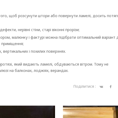
 того, щоб розсунути штори або повернути ламелі, досить потяг
фекти, нерівні стіни, старі віконні прорізи;
ором, малюнку і фактурі можна підібрати оптимальний варіант 
я приміщення;
, вертикальних і похилих поверхнях.
протязі, який видають ламелі, обдуваються вітром. Тому не
юзі на балконах, лоджіях, верандах.
Поділитися :