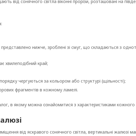
щають від сонячного світла віконні прорізи, розташовані на півде
:
х представлено нижче, зроблені зі смуг, що складаються з одно
має хвилеподібний край;
 порядку чергуються за кольором або структурі (щільності);
орових фрагментів в кожному ламелі.
алог, в якому можна ознайомитися з характеристиками кожного 
жалюзі
иміщення від яскравого сонячного світла, вертикальні жалюзі м