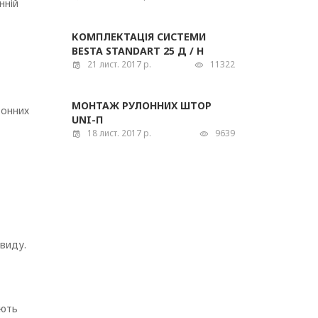
нній
КОМПЛЕКТАЦІЯ СИСТЕМИ
BESTA STANDART 25 Д / Н
21 лист. 2017 р.
11322
МОНТАЖ РУЛОННИХ ШТОР
тонних
UNI-П
18 лист. 2017 р.
9639
виду.
ають