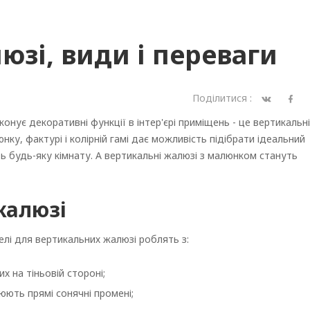
юзі, види і переваги
Поділитися :
онує декоративні функції в інтер'єрі приміщень - це вертикальні
нку, фактурі і колірній гамі дає можливість підібрати ідеальний
ть будь-яку кімнату. А вертикальні жалюзі з малюнком стануть
жалюзі
лі для вертикальних жалюзі роблять з:
х на тіньовій стороні;
юють прямі сонячні промені;