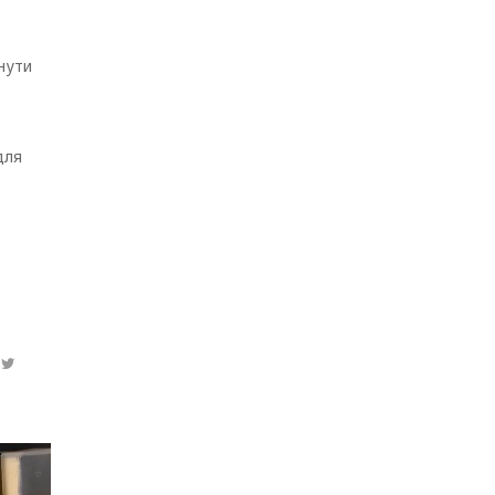
нути
для