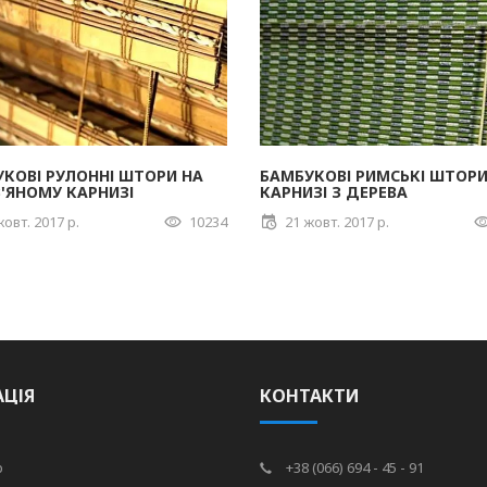
КОВІ РУЛОННІ ШТОРИ НА
БАМБУКОВІ РИМСЬКІ ШТОРИ
'ЯНОМУ КАРНИЗІ
КАРНИЗІ З ДЕРЕВА
жовт. 2017 р.
10234
21 жовт. 2017 р.
АЦІЯ
КОНТАКТИ
р
+38 (066) 694 - 45 - 91