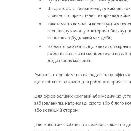
Штори в офісі також можуть використовув
сприйняття приміщення, наприклад збільш
Також якщо компанія користується прое
спеціальну кімнату зі шторами блекаут,
затінення в будь-який час доби;
Не варто забувати, що занадто яскраві 
роботи і заважати сконцентруватися. З ц
додаткових малюнків.
Рулонні штори відмінно виглядають на офісних 
що особливо важливо для робочого приміщен
Для офісів великих компаній або медичних уста
забарвленням, наприклад, сірого або білого ко
або зовнішній стороні.
Для маленьких кабінетів з великою кількістю 