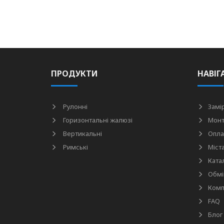
ПРОДУКТИ
НАВІГ
Рулонні
Замі
Горизонтальні жалюзі
Мон
Вертикальні
Опла
Римські
Міст
Ката
Обмі
Комп
FAQ
Блог