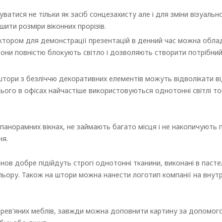
атися не тільки як засіб сонцезахисту але і для зміни візуальн
ити розміри віконних прорізів.
ктором для демонстрації презентацій в денний час можна обла
 вони повністю блокують світло і дозволяють створити потрібни
штори з безліччю декоративних елементів можуть відволікати в
ього в офісах найчастіше використовуються однотонні світлі то
панорамних вікнах, не займають багато місця і не накопичують 
ня.
нов добре підійдуть строгі однотонні тканини, виконані в пасте
льору. Також на штори можна нанести логотип компанії на внутр
дерев'яних меблів, завжди можна доповнити картину за допомог