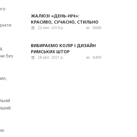
ого
ЖАЛЮЗІ «ДЕНЬ-НІЧ»:
КРАСИВО, СУЧАСНО, СТИЛЬНО
днати
23 лип. 2019 р.
8688
й
ВИБИРАЄМО КОЛІР І ДИЗАЙН
ід
РИМСЬКИХ ШТОР
ни без
28 квіт. 2021 р.
8499
пил,
льній
ішній
ою