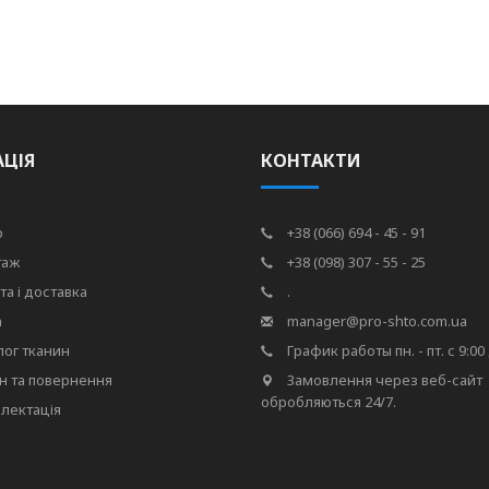
АЦІЯ
КОНТАКТИ
р
+38 (066) 694 - 45 - 91
таж
+38 (098) 307 - 55 - 25
та і доставка
.
а
manager@pro-shto.com.ua
лог тканин
График работы пн. - пт. с 9:00 
н та повернення
Замовлення через веб-сайт
обробляються 24/7.
лектація