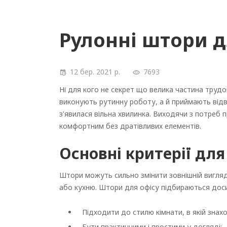
Рулонні штори д
12 бер. 2021 р.
7693
Ні для кого не секрет що велика частина трудов
виконують рутинну роботу, а й приймають відві
з'явилася вільна хвилинка. Виходячи з потреб
комфортним без дратівливих елементів.
Основні критерії для
Штори можуть сильно змінити зовнішній вигляд 
або кухню. Штори для офісу підбираються досит
Підходити до стилю кімнати, в якій знах
Бути практичними і простими у догляді;