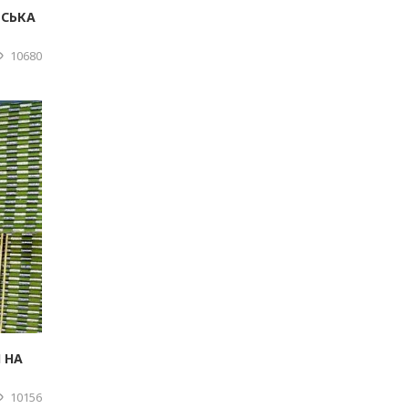
МСЬКА
10680
 НА
10156