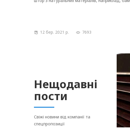
штор з натуральних матеріалів, наприклад, ба
12 бер. 2021 р.
7693
Нещодавні
пости
Свіжі новини від компанії та
спецпропозиції