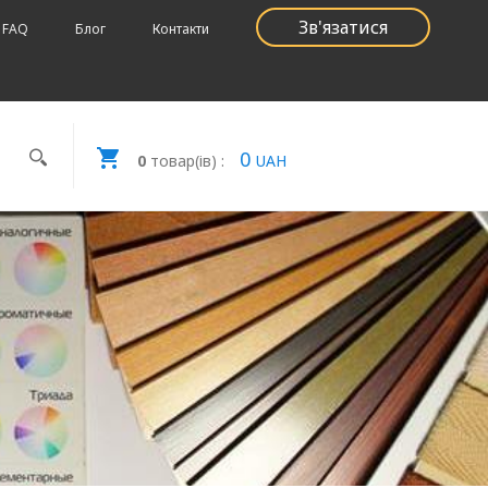
Зв'язатися
FAQ
Блог
Контакти
0
0
товар(ів) :
UAH