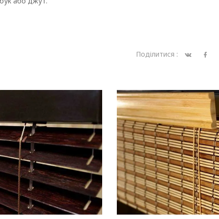
мбук або джут.
Поділитися :