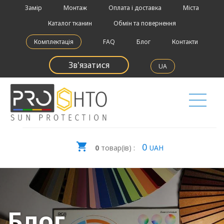
Замір
Монтаж
Оплата і доставка
Міста
Каталог тканин
Обмін та повернення
Комплектація
FAQ
Блог
Контакти
Зв'язатися
UA
0
0
товар(ів) :
UAH
Блог