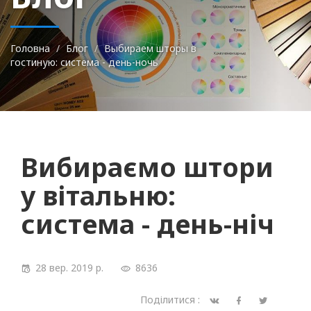
Головна
Блог
Выбираем шторы в
гостиную: система - день-ночь
Вибираємо штори
у вітальню:
система - день-ніч
28 вер. 2019 р.
8636
Поділитися :