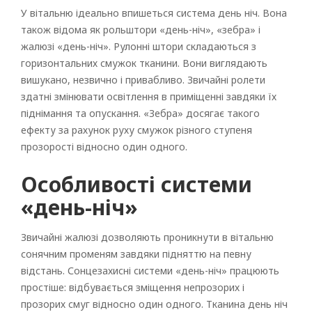
У вітальню ідеально впишеться система день ніч. Вона
також відома як рольштори «день-ніч», «зебра» і
жалюзі «день-ніч». Рулонні штори складаються з
горизонтальних смужок тканини. Вони виглядають
вишукано, незвично і привабливо. Звичайні ролети
здатні змінювати освітлення в приміщенні завдяки їх
піднімання та опускання. «Зебра» досягає такого
ефекту за рахунок руху смужок різного ступеня
прозорості відносно один одного.
Особливості системи
«день-ніч»
Звичайні жалюзі дозволяють проникнути в вітальню
сонячним променям завдяки підняттю на певну
відстань. Сонцезахисні системи «день-ніч» працюють
простіше: відбувається зміщення непрозорих і
прозорих смуг відносно один одного. Тканина день ніч