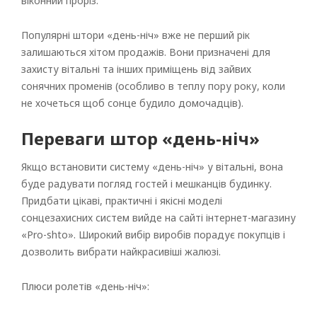
віконний проріз.
Популярні штори «день-ніч» вже не перший рік
залишаються хітом продажів. Вони призначені для
захисту вітальні та інших приміщень від зайвих
сонячних променів (особливо в теплу пору року, коли
Рулонні
не хочеться щоб сонце будило домочадців).
Горизонтальні жалюзі
Переваги штор «день-ніч»
Вертикальні
Якщо встановити систему «день-ніч» у вітальні, вона
Римські
буде радувати погляд гостей і мешканців будинку.
Придбати цікаві, практичні і якісні моделі
сонцезахисних систем вийде на сайті інтернет-магазину
«Pro-shto». Широкий вибір виробів порадує покупців і
дозволить вибрати найкрасивіші жалюзі.
Плюси ролетів «день-ніч»: