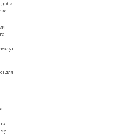
с доби
дово
ими
ого
блекаут
 і для
Не
ато
ому