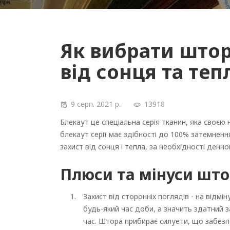
Як вибрати штор
від сонця та теп
9 серп. 2021 р.
13918
Блекаут це спеціальна серія тканин, яка своєю
блекаут серії має здібності до 100% затемненн
захист від сонця і тепла, за необхідності денног
Плюси та мінуси што
Захист від сторонніх поглядів - на відмі
будь-який час доби, а значить здатний за
час. Штора прибирає силуети, що забезп