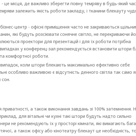
 - це місця, де важливо зберегти повну темряву в будь-який ча
ї темряви залежить якість роботи закладу, і тканини блекауту чу
 бізнес-центр - офісні приміщення часто не закриваються щільн
анин, які будуть розсіювати сонячне світло, не перекриваючи й
влюються проектори для презентацій і для їх роботи потрібна
их випадках у конференц-зал рекомендується встановити штори 
та комфортної роботи.
ой випадок, коли штори блекають максимально ефективно себе
ні особливо важливою є відсутність денного світла так само як
 сон.
 приватності, а також виконання завдань зі 100% затемнення. 
приклад, для вітальні чи кухні такі штори будуть надто сильно
нери не рекомендують їх у просторі кімнати, які вимагають баг
итячої, а також офісу або кінотеатру блекаут це необхідність, т