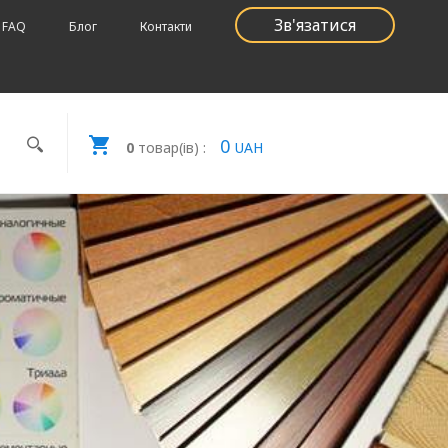
Зв'язатися
FAQ
Блог
Контакти
0
0
товар(ів) :
UAH