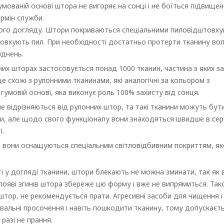
мованій основі штора не вигоряє на сонці і не боїться підвищен
ермін служби.
ного догляду. Штори покриваються спеціальними пиловідштовх
товхують пил. При необхідності достатньо протерти тканину во
уднень.
нних шторах застосовується понад 1000 тканин, частина з яких 
е схожі з рулонними тканинами, які аналогічні за кольором з
умовій основі, яка виконує роль 100% захисту від сонця.
е відрізняються від рулонних штор, та такі тканини можуть бут
ти, але щодо свого функціоналу вони знаходяться швидше в сер
і.
и, вони оснащуються спеціальним світловідбивним покриттям, як
і у догляді тканини, штори блекають не можна зминати, так як 
ояві згинів штора збереже цю форму і вже не випрямиться. Та
х штор, не рекомендується прати. Агресивні засоби для чищення і
увальні просочення і навіть пошкодити тканину, тому допускаєт
разі не прання.