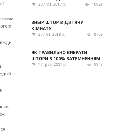
ої
20 лист. 2017 р.
10821
уючими
ВИБІР ШТОР В ДИТЯЧУ
логою
КІМНАТУ
27 лют. 2019 р.
8768
завжди
ЯК ПРАВИЛЬНО ВИБРАТИ
ШТОРИ З 100% ЗАТЕМНЕННЯМ
17 трав. 2021 р.
9843
и
едній
е
вони
кож
ься