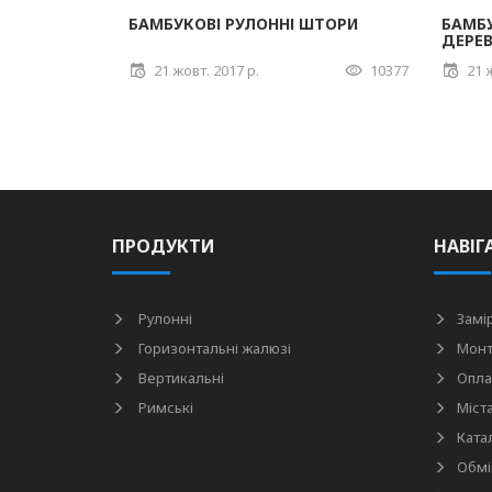
БАМБУКОВІ РУЛОННІ ШТОРИ
БАМБУ
ДЕРЕВ
21 жовт. 2017 р.
10377
21 
ПРОДУКТИ
НАВІГ
Рулонні
Замі
Горизонтальні жалюзі
Мон
Вертикальні
Опла
Римські
Міст
Ката
Обмі