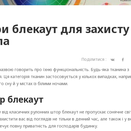
и блекаут для захисту
ла
Поділитися :
 назвою говорить про їхню функціональність. Будь-яка тканина з
я. Ця категорія тканин застосовується у кількох випадках, напр
о сну й у містах із білими ночами.
р блекаут
ну від класичних рулонних штор блекаут не пропускає сонячне сві
хистити вас від поглядів не тільки в денний час, але також і у в
ечує повну приватність для господарів будинку.