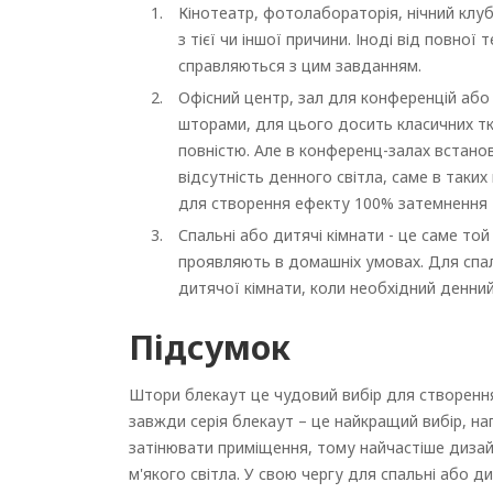
Кінотеатр, фотолабораторія, нічний клуб
з тієї чи іншої причини. Іноді від повно
справляються з цим завданням.
Офісний центр, зал для конференцій або
шторами, для цього досить класичних тк
повністю. Але в конференц-залах встано
відсутність денного світла, саме в так
для створення ефекту 100% затемнення 
Спальні або дитячі кімнати - це саме т
проявляють в домашніх умовах. Для спаль
дитячої кімнати, коли необхідний денний
Підсумок
Штори блекаут це чудовий вибір для створення
завжди серія блекаут – це найкращий вибір, на
затінювати приміщення, тому найчастіше дизай
м'якого світла. У свою чергу для спальні або д