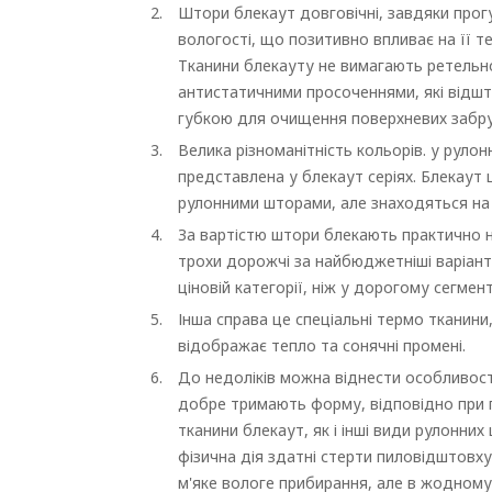
Штори блекаут довговічні, завдяки прогу
вологості, що позитивно впливає на її т
Тканини блекауту не вимагають ретель
антистатичними просоченнями, які відш
губкою для очищення поверхневих забр
Велика різноманітність кольорів. у руло
представлена у блекаут серіях. Блекаут ц
рулонними шторами, але знаходяться на г
За вартістю штори блекають практично н
трохи дорожчі за найбюджетніші варіан
ціновій категорії, ніж у дорогому сегмент
Інша справа це спеціальні термо тканин
відображає тепло та сонячні промені.
До недоліків можна віднести особливост
добре тримають форму, відповідно при п
тканини блекаут, як і інші види рулонни
фізична дія здатні стерти пиловідштовх
м'яке вологе прибирання, але в жодному 