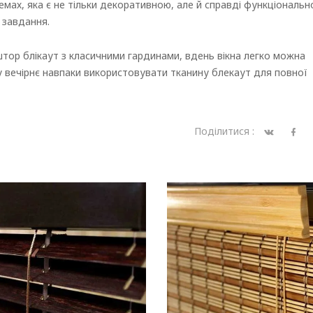
емах, яка є не тільки декоративною, але й справді функціональ
 завдання.
штор блікаут з класичними гардинами, вдень вікна легко можна
а у вечірнє навпаки використовувати тканину блекаут для повної
Поділитися :