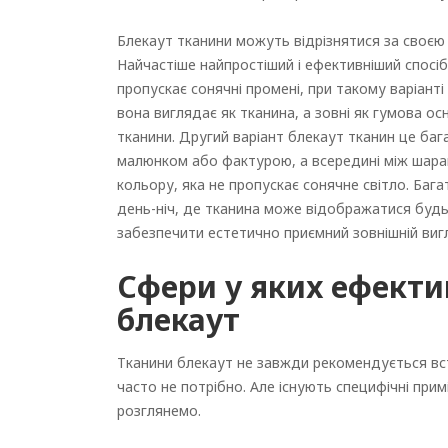
Блекаут тканини можуть відрізнятися за своєю 
Найчастіше найпростіший і ефективніший спосіб
пропускає сонячні промені, при такому варіан
вона виглядає як тканина, а зовні як гумова ос
тканини. Другий варіант блекаут тканин це баг
малюнком або фактурою, а всередині між шарам
кольору, яка не пропускає сонячне світло. Баг
день-ніч, де тканина може відображатися будь
забезпечити естетично приємний зовнішній виг
Сфери у яких ефекти
блекаут
Тканини блекаут не завжди рекомендується вс
часто не потрібно. Але існують специфічні при
розглянемо.