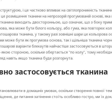
структурою, і це частково впливає на світлопроникність тканини
 це розміщення тканини на непрозорій прогумованій основі, яка 
ті тканина виходить двосторонньою, що означає, що з боку при
нова, яка може бути білого кольору, або гума, яка повторює кол
атошарова тканина, у такому разі зовнішні шари це кольорова о
и може бути як прогумова основа, так і щільніша тканина чорн
атошарові варіанти блекаутів найчастіше застосовуються в штор
-якою стороною, оскільки обертається "по колу", тому необхід
ляд навіть якщо тканина буде розгорнута.
вно застосовується тканина
тановлювати в домашніх умовах, оскільки створення повної те
міщення, де питання затінення стоїть особливо гостро, ми їх до