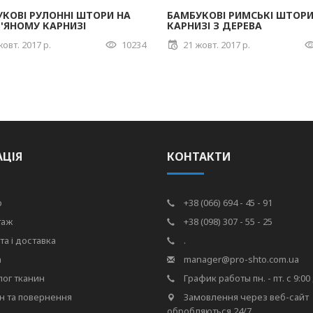
КОВІ РУЛОННІ ШТОРИ НА
БАМБУКОВІ РИМСЬКІ ШТОРИ
'ЯНОМУ КАРНИЗІ
КАРНИЗІ З ДЕРЕВА
жовт. 2017 р.
10234
21 жовт. 2017 р.
АЦІЯ
КОНТАКТИ
р
+38 (066) 694 - 45 - 91
таж
+38 (098) 307 - 55 - 25
та і доставка
.
а
manager@pro-shto.com.ua
лог тканин
График работы пн. - пт. с 9:00 
н та повернення
Замовлення через веб-сайт
обробляються 24/7.