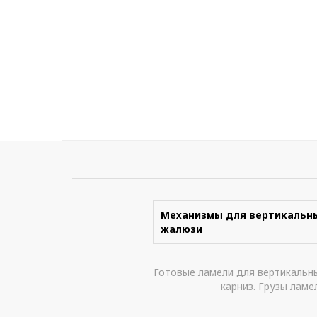
Механизмы для вертикальн
жалюзи
Готовые ламели для вертикальны
карниз. Грузы ламе