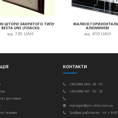
НІ ШТОРИ ЗАКРИТОГО ТИПУ
ЖАЛЮЗІ ГОРИЗОНТАЛЬ
BESTA UNI (ПЛАСКІ)
АЛЮМІНІЄВІ
745 UAH
410 UAH
від
від
АЦІЯ
КОНТАКТИ
р
+38 (066) 694 - 45 - 91
таж
+38 (098) 307 - 55 - 25
та і доставка
.
а
manager@pro-shto.com.ua
лог тканин
График работы пн. - пт. с 9:00 