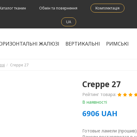
Каталог тканин
Обмін та повернення
Комплектація
UA
ОРИЗОНТАЛЬНІ ЖАЛЮЗІ
ВЕРТИКАЛЬНІ
РИМСЬКІ
юзі
Creppe 27
Creppe 27
Рейтинг товара:
В наявності
6906
UAH
Готовые ламели (прошив)
Ламели поставляются в к