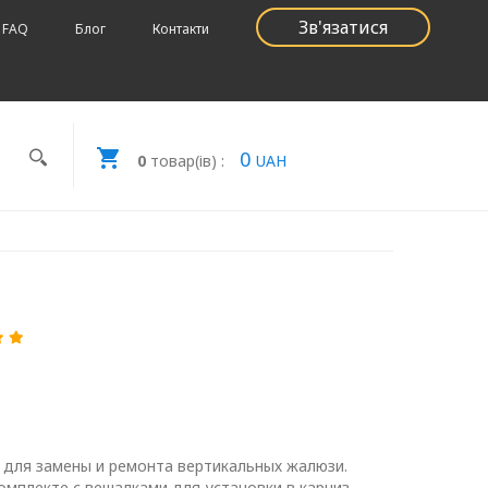
Зв'язатися
FAQ
Блог
Контакти
0
0
товар(ів) :
UAH
 для замены и ремонта вертикальных жалюзи.
омплекте с вешалками для установки в карниз.