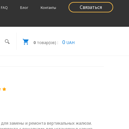
Связаться
FAQ
Блог
Контакты
0
0
товар(ов) :
UAH
 для замены и ремонта вертикальных жалюзи.
омплекте с вешалками для установки в карниз.