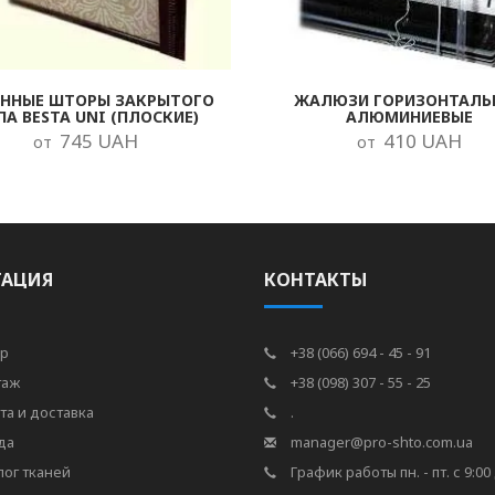
ОННЫЕ ШТОРЫ ЗАКРЫТОГО
ЖАЛЮЗИ ГОРИЗОНТАЛЬ
ПА BESTA UNI (ПЛОСКИЕ)
АЛЮМИНИЕВЫЕ
745 UAH
410 UAH
от
от
ГАЦИЯ
КОНТАКТЫ
р
+38 (066) 694 - 45 - 91
таж
+38 (098) 307 - 55 - 25
та и доставка
.
да
manager@pro-shto.com.ua
лог тканей
График работы пн. - пт. с 9:00 