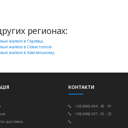
ругих регионах:
ьні жалюзі в Горлівці.
ьні жалюзі в Севастополі.
льні жалюзі в Кам'янському.
АЦІЯ
КОНТАКТИ
р
+38 (066) 694 - 45 - 91
таж
+38 (098) 307 - 55 - 25
та і доставка
.