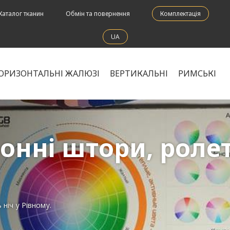
Каталог тканин
Обмін та повернення
Комплектація
UA
ОРИЗОНТАЛЬНІ ЖАЛЮЗІ
ВЕРТИКАЛЬНІ
РИМСЬКІ
нні штори, ролети
ніч у Рівному.