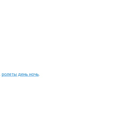
,
ролеты день ночь
.