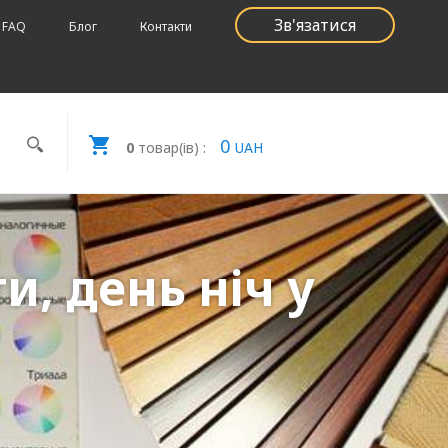
Зв'язатися
FAQ
Блог
Контакти
0
0
товар(ів) :
UAH
, день ніч у