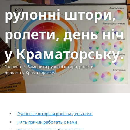
рулонні штори,
ролети, день ніч
у Краматорську.
Головна
Замовити рулонні штори, ролети,
день ніч у Краматорську.
Рулонные шторы и ролеты день ночь
Пять причин работать с нами