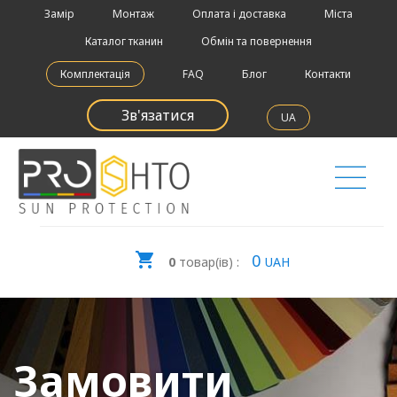
Замір
Монтаж
Оплата і доставка
Міста
Каталог тканин
Обмін та повернення
Комплектація
FAQ
Блог
Контакти
Зв'язатися
UA
0
0
товар(ів) :
UAH
Замовити