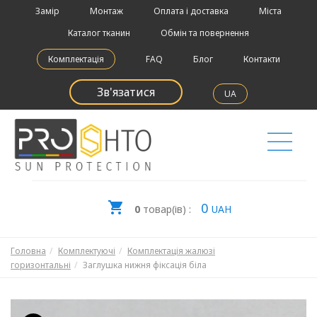
Замір
Монтаж
Оплата і доставка
Міста
Каталог тканин
Обмін та повернення
Комплектація
FAQ
Блог
Контакти
Зв'язатися
UA
0
0
товар(ів) :
UAH
Головна
Комплектуючі
Комплектація жалюзі
горизонтальні
Заглушка нижня фіксація біла