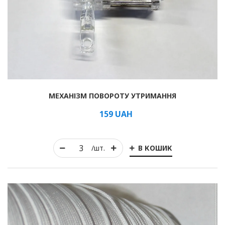
Рулонні
Горизонтальні жалюзі
МЕХАНІЗМ ПОВОРОТУ УТРИМАННЯ
Вертикальні
159
UAH
Римські
В КОШИК
/шт.