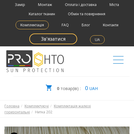
Замір
Монтаж
Оплата і доставка
Міста
Каталог тканин
Обмін та повернення
Комплектація
FAQ
Блог
Контакти
Зв'язатися
UA
0
0
товар(ів) :
UAH
Головна
Комплектуючі
Комплектація жалюзі
горизонтальні
Нитка 202