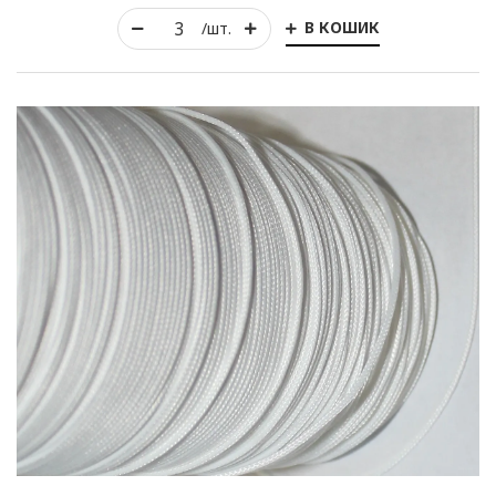
В КОШИК
/шт.
Рулонні
Горизонтальні жалюзі
Вертикальні
Римські