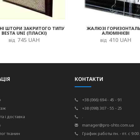
НІ ШТОРИ ЗАКРИТОГО ТИПУ
ЖАЛЮЗІ ГОРИЗОНТАЛЬ
BESTA UNI (ПЛАСКІ)
АЛЮМІНІЄВІ
745 UAH
410 UAH
від
від
АЦІЯ
КОНТАКТИ
р
+38 (066) 694 - 45 - 91
таж
+38 (098) 307 - 55 - 25
та і доставка
.
а
manager@pro-shto.com.ua
лог тканин
График работы пн. - пт. с 9:00 