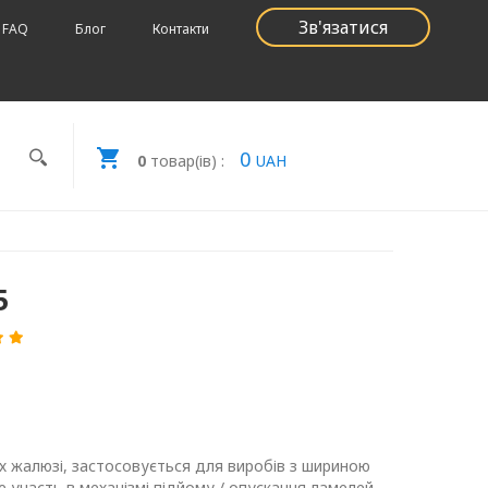
Зв'язатися
FAQ
Блог
Контакти
0
0
товар(ів) :
UAH
5
х жалюзі, застосовується для виробів з шириною
е участь в механізмі підйому / опускання ламелей.