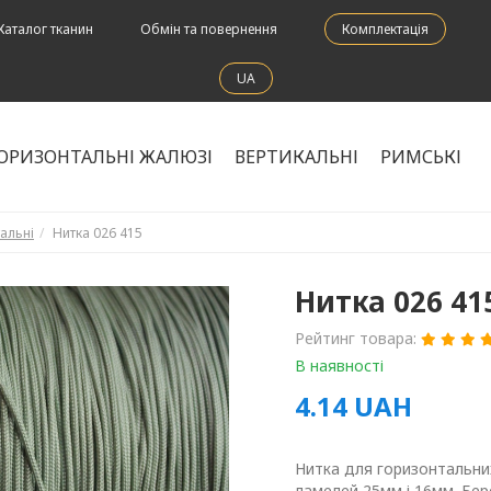
Каталог тканин
Обмін та повернення
Комплектація
UA
ОРИЗОНТАЛЬНІ ЖАЛЮЗІ
ВЕРТИКАЛЬНІ
РИМСЬКІ
альні
Нитка 026 415
Нитка 026 41
Рейтинг товара:
В наявності
4.14
UAH
Нитка для горизонтальни
ламелей 25мм і 16мм. Бер