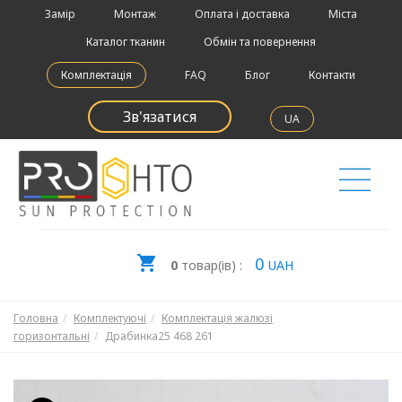
Замір
Монтаж
Оплата і доставка
Міста
Каталог тканин
Обмін та повернення
Комплектація
FAQ
Блог
Контакти
Зв'язатися
UA
0
0
товар(ів) :
UAH
Головна
Комплектуючі
Комплектація жалюзі
горизонтальні
Драбинка25 468 261