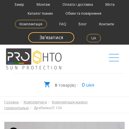
Замір
Монтаж
Оплата і доставка
Міста
Каталог тканин
Обмін та повернення
Комплектація
FAQ
Блог
Контакти
Зв'язатися
UA
0
0
товар(ів) :
UAH
Головна
Комплектуючі
Комплектація жалюзі
горизонтальні
Драбинка25 104