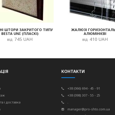
НІ ШТОРИ ЗАКРИТОГО ТИПУ
ЖАЛЮЗІ ГОРИЗОНТАЛЬ
BESTA UNI (ПЛАСКІ)
АЛЮМІНІЄВІ
745 UAH
410 UAH
від
від
АЦІЯ
КОНТАКТИ
р
+38 (066) 694 - 45 - 91
таж
+38 (098) 307 - 55 - 25
та і доставка
.
а
manager@pro-shto.com.ua