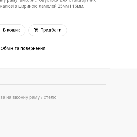
 жалюзі з шириною ламелей 25мм і 16мм.
В кошик
Придбати
Обмін та повернення
а на віконну раму / стелю.