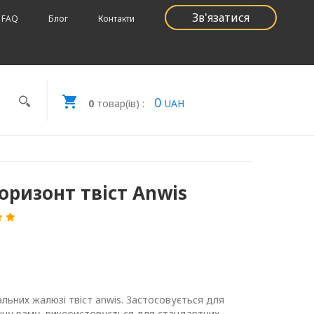
Зв'язатися
FAQ
Блог
Контакти
0
0
товар(ів) :
UAH
ризонт твіст Anwis
ьних жалюзі твіст anwis. Застосовується для
нну раму, використовується для стандартних