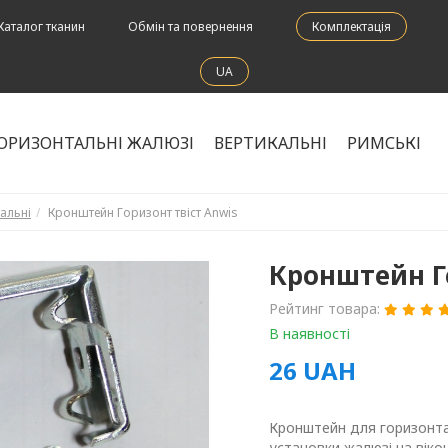
Каталог тканин
Обмін та повернення
Комплектація
UA
ОРИЗОНТАЛЬНІ ЖАЛЮЗІ
ВЕРТИКАЛЬНІ
РИМСЬКІ
альні
Кронштейн Горизонт твіст Anwis
Кронштейн Го
Рейтинг товара:
В наявності
26
UAH
Кронштейн для горизонтал
установки жалюзі на віко