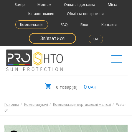
Замір
Монтаж
Оплата і доставка
Міста
Каталог тканин
Обмін та повернення
Комплектація
FAQ
Блог
Контакти
Зв'язатися
UA
0
0
товар(ів) :
UAH
Головна
Комплектуючі
Комплектація вертикальні жалюзі
Water
04