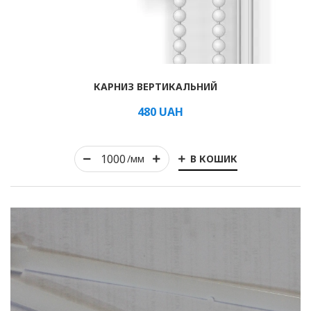
Рулонні
КАРНИЗ ВЕРТИКАЛЬНИЙ
Горизонтальні жалюзі
480
UAH
Вертикальні
В КОШИК
/мм
Римські