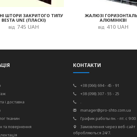
НІ ШТОРИ ЗАКРИТОГО ТИПУ
ЖАЛЮЗІ ГОРИЗОНТАЛЬ
BESTA UNI (ПЛАСКІ)
АЛЮМІНІЄВІ
745 UAH
410 UAH
від
від
АЦІЯ
КОНТАКТИ
р
+38 (066) 694 - 45 - 91
таж
+38 (098) 307 - 55 - 25
та і доставка
.
а
manager@pro-shto.com.ua
лог тканин
График работы пн. - пт. с 9:00 
н та повернення
Замовлення через веб-сайт
обробляються 24/7.
лектація