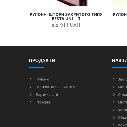
РУЛОННІ ШТОРИ ЗАКРИТОГО ТИПУ
РУЛОН
BESTA UNI - П
911 UAH
від
ПРОДУКТИ
НАВІГ
Рулонні
Замі
Горизонтальні жалюзі
Мон
Вертикальні
Опла
Римські
Міст
Ката
Обмі
Комп