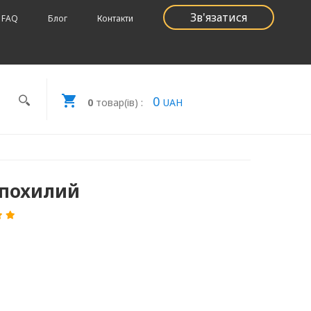
Зв'язатися
FAQ
Блог
Контакти
0
0
товар(ів) :
UAH
 похилий