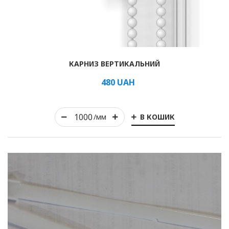
Рулонні
КАРНИЗ ВЕРТИКАЛЬНИЙ
Горизонтальні жалюзі
480
UAH
Вертикальні
В КОШИК
/мм
Римські