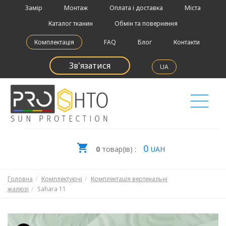
Замір
Монтаж
Оплата і доставка
Міста
Каталог тканин
Обмін та повернення
Комплектація
FAQ
Блог
Контакти
Зв'язатися
UA
0
0
товар(ів) :
UAH
Головна
Комплектуючі
Комплектація вертикальні
жалюзі
Sahara 11