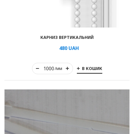
Рулонні
КАРНИЗ ВЕРТИКАЛЬНИЙ
Горизонтальні жалюзі
480
UAH
Вертикальні
В КОШИК
/мм
Римські