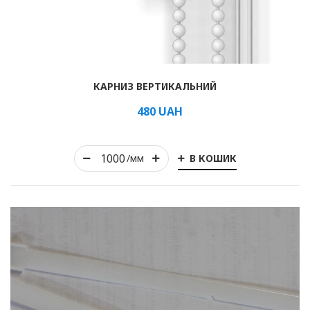
Рулонні
КАРНИЗ ВЕРТИКАЛЬНИЙ
Горизонтальні жалюзі
480
UAH
Вертикальні
В КОШИК
/мм
Римські