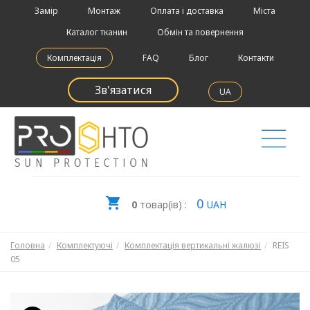
Замір
Монтаж
Оплата і доставка
Міста
Каталог тканин
Обмін та повернення
Комплектація
FAQ
Блог
Контакти
Зв'язатися
UA
0
0
товар(ів) :
UAH
Головна
Комплектуючі
Комплектація вертикальні жалюзі
REIS
05