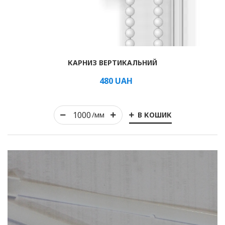
Рулонні
КАРНИЗ ВЕРТИКАЛЬНИЙ
Горизонтальні жалюзі
480
UAH
Вертикальні
В КОШИК
/мм
Римські