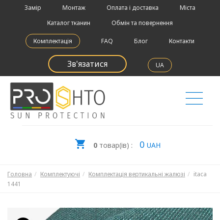
Замір
Монтаж
Оплата і доставка
Міста
Каталог тканин
Обмін та повернення
Комплектація
FAQ
Блог
Контакти
Зв'язатися
UA
0
0
товар(ів) :
UAH
Головна
Комплектуючі
Комплектація вертикальні жалюзі
itaca
1441