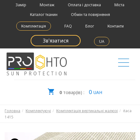
Замір
Монтаж
Оплата і доставка
Міста
Каталог тканин
Обмін та повернення
Комплектація
FAQ
Блог
Контакти
Зв'язатися
UA
0
0
товар(ів) :
UAH
Головна
Комплектуючі
Комплектація вертикальні жалюзі
itaca
1415