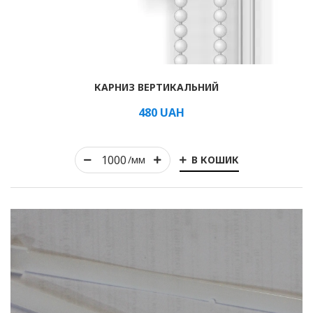
Рулонні
КАРНИЗ ВЕРТИКАЛЬНИЙ
Горизонтальні жалюзі
480
UAH
Вертикальні
В КОШИК
/мм
Римські