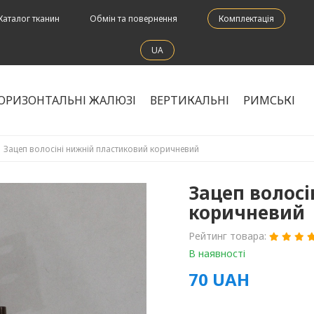
Каталог тканин
Обмін та повернення
Комплектація
UA
ОРИЗОНТАЛЬНІ ЖАЛЮЗІ
ВЕРТИКАЛЬНІ
РИМСЬКІ
Зацеп волосіні нижній пластиковий коричневий
Зацеп волосі
коричневий
Рейтинг товара:
В наявності
70
UAH