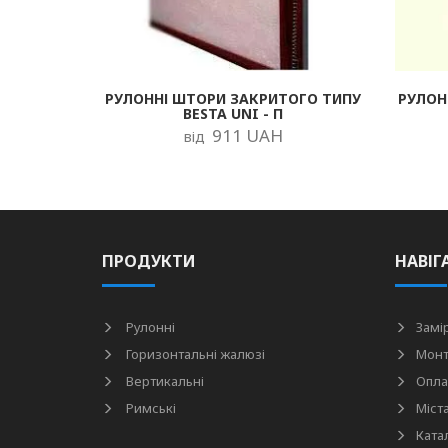
РУЛОННІ ШТОРИ ЗАКРИТОГО ТИПУ
РУЛОН
BESTA UNI - П
911 UAH
від
ПРОДУКТИ
НАВІГ
Рулонні
Замі
Горизонтальні жалюзі
Мон
Вертикальні
Опла
Римські
Міст
Ката