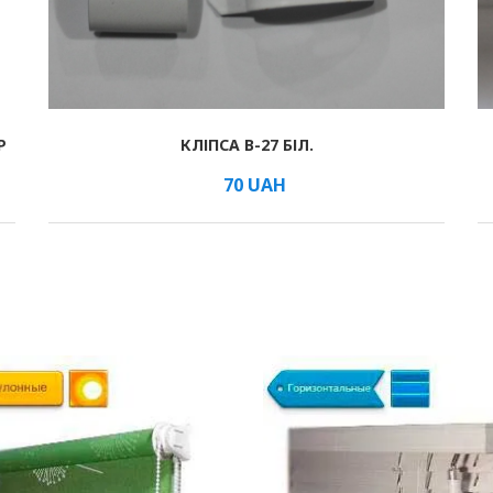
Р
КЛІПСА B-27 БІЛ.
В КОШИК
/мм
70
UAH