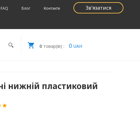
Зв'язатися
FAQ
Блог
Контакти
0
0
товар(ів) :
UAH
ні нижній пластиковий