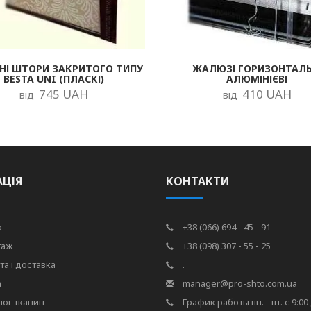
НІ ШТОРИ ЗАКРИТОГО ТИПУ
ЖАЛЮЗІ ГОРИЗОНТАЛЬ
BESTA UNI (ПЛАСКІ)
АЛЮМІНІЄВІ
745 UAH
410 UAH
від
від
АЦІЯ
КОНТАКТИ
р
+38 (066) 694 - 45 - 91
таж
+38 (098) 307 - 55 - 25
та і доставка
.
а
manager@pro-shto.com.ua
лог тканин
График работы пн. - пт. с 9:00 