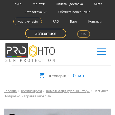
Замір
Монтаж
Оплата і доставка
Міста
Каталог тканин
Обмін та повернення
Комплектація
FAQ
Блог
Контакти
Зв'язатися
UA
0
0
товар(ів) :
UAH
Головна
Комплектуючі
Комплектація рулонні штори
Заглушка
П-образної направляючої біла