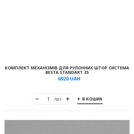
Рулонні
Горизонтальні жалюзі
Вертикальні
КОМПЛЕКТ МЕХАНІЗМІВ ДЛЯ РУЛОННИХ ШТОР СИСТЕМА
BESTA STANDART 35
Римські
6920
UAH
В КОШИК
/шт.