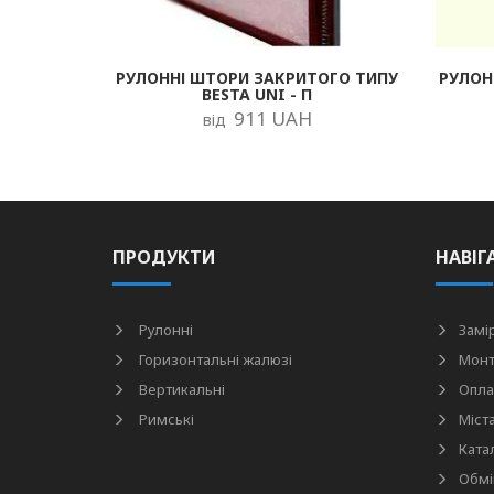
РУЛОННІ ШТОРИ ЗАКРИТОГО ТИПУ
РУЛОН
BESTA UNI - П
911 UAH
від
ПРОДУКТИ
НАВІГ
Рулонні
Замі
Горизонтальні жалюзі
Мон
Вертикальні
Опла
Римські
Міст
Ката
Обмі