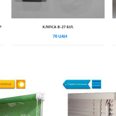
Р
КЛІПСА B-27 БІЛ.
В КОШИК
/мм
70
UAH