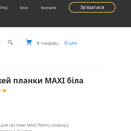
Зв'язатися
FAQ
Блог
Контакти
0
0
товар(ів) :
UAH
жей планки MAXI біла
для системи MAXI білого кольору.
ктом з 2х штук.