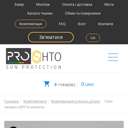
Замір
Монтаж
Оплата і доставка
Міста
Каталог тканин
Обмін та повернення
Комплектація
FAQ
Блог
Контакти
Зв'язатися
UA
0
0
товар(ів) :
UAH
Головна
Комплектуючі
Комплектація рулонні штори
Схил
ланцюга BESTA махагон