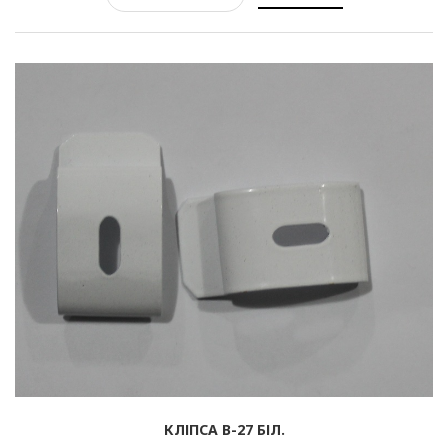
Рулонні
Горизонтальні жалюзі
Вертикальні
Римські
КЛІПСА B-27 БІЛ.