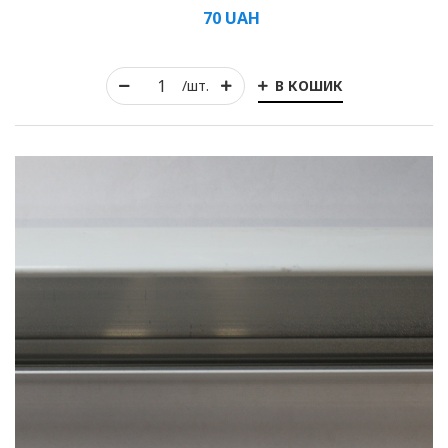
70
UAH
В КОШИК
/шт.