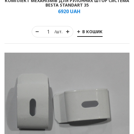
КОМПЛЕКТ МЕХАНІЗМІВ ДЛЯ РУЛОННИХ ШТОР СИСТЕМА
BESTA STANDART 35
6920
UAH
Рулонні
В КОШИК
/шт.
Горизонтальні жалюзі
Вертикальні
Римські