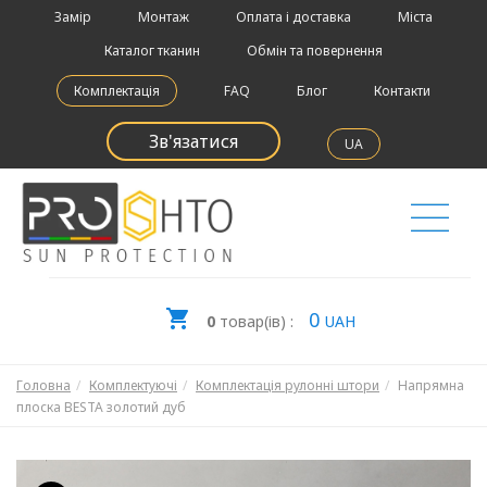
Замір
Монтаж
Оплата і доставка
Міста
Каталог тканин
Обмін та повернення
Комплектація
FAQ
Блог
Контакти
Зв'язатися
UA
0
0
товар(ів) :
UAH
Головна
Комплектуючі
Комплектація рулонні штори
Напрямна
плоска BESTA золотий дуб