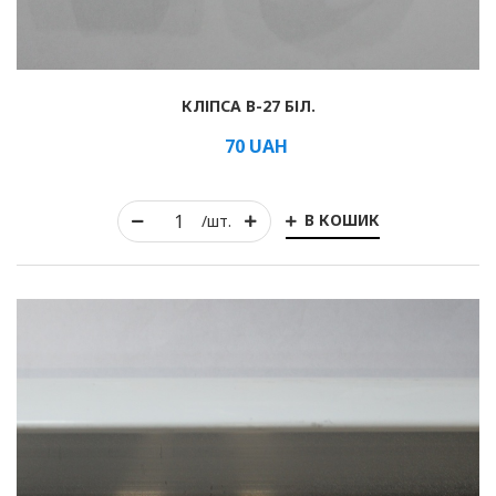
КЛІПСА B-27 БІЛ.
70
UAH
В КОШИК
/шт.