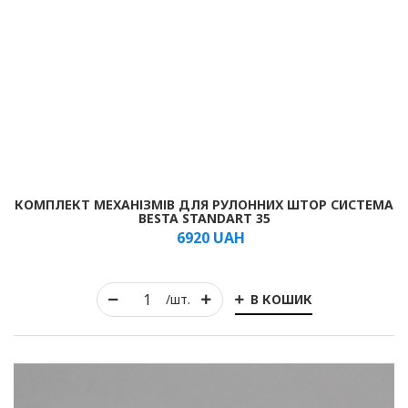
Рулонні
Горизонтальні жалюзі
Вертикальні
КОМПЛЕКТ МЕХАНІЗМІВ ДЛЯ РУЛОННИХ ШТОР СИСТЕМА
BESTA STANDART 35
6920
Римські
UAH
В КОШИК
/шт.