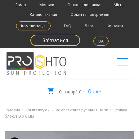
Замір
Монтаж
Оплата і доставка
Міста
Каталог тканин
Обмін та повернення
Комплектація
FAQ
Блог
Контакти
Зв'язатися
UA
0
0
товар(ів) :
UAH
Головна
Комплектуючі
Комплектація рулонні штори
Стрічка
блокує Lux 6 мм