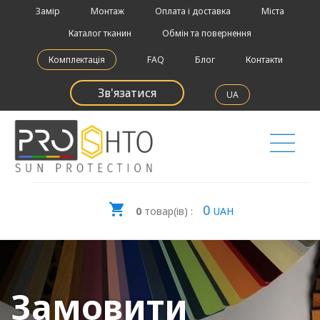
Замір
Монтаж
Оплата і доставка
Міста
Каталог тканин
Обмін та повернення
Комплектація
FAQ
Блог
Контакти
Зв'язатися
UA
0
0
товар(ів) :
UAH
Замовити