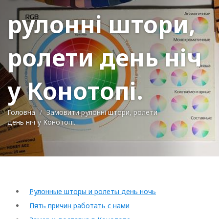
рулонні штори,
ролети день ніч
у Конотопі.
Головна
Замовити рулонні штори, ролети
день ніч у Конотопі.
Рулонные шторы и ролеты день ночь
Пять причин работать с нами