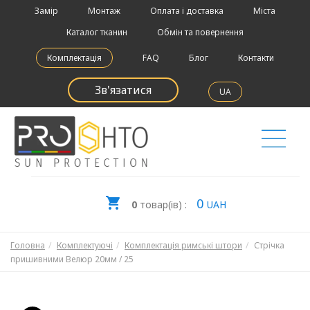
Замір
Монтаж
Оплата і доставка
Міста
Каталог тканин
Обмін та повернення
Комплектація
FAQ
Блог
Контакти
Зв'язатися
UA
0
0
товар(ів) :
UAH
Головна
Комплектуючі
Комплектація римські штори
Стрічка
пришивними Велюр 20мм / 25