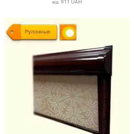
911 UAH
від