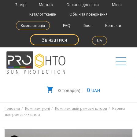
Замір
Монтаж
Оплата і доставка
Міста
Каталог тканин
Обмін та повернення
Комплектація
FAQ
Блог
Контакти
Зв'язатися
UA
0
0
товар(ів) :
UAH
Головна
Комплектуючі
Комплектація римські штори
Карниз
для римських штор