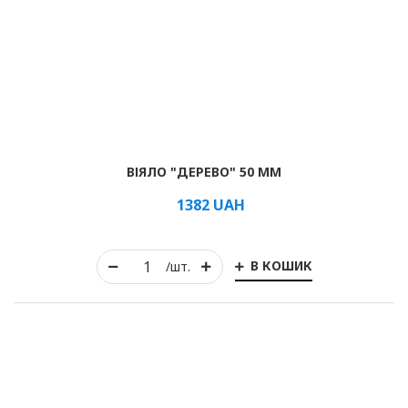
Горизонтальні жалюзі
Вертикальні
Римські
ВІЯЛО "ДЕРЕВО" 50 ММ
1382
UAH
В КОШИК
/шт.