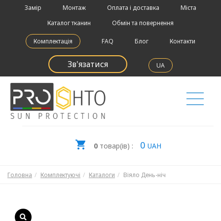
Замір
Монтаж
Оплата і доставка
Міста
Каталог тканин
Обмін та повернення
Комплектація
FAQ
Блог
Контакти
Зв'язатися
UA
0
0
товар(ів) :
UAH
Головна
Комплектуючі
Каталоги
Віяло День-ніч