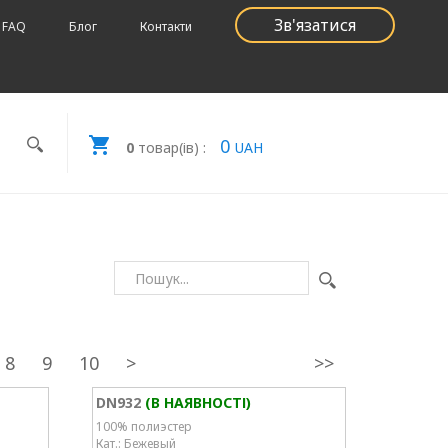
Зв'язатися
FAQ
Блог
Контакти
0
0
товар(ів) :
UAH
8
9
10
>
>>
DN932
(В НАЯВНОСТІ)
100% полиэстер
Кат.: Бежевый