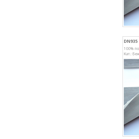
DN935
100% по
Кат.: Бе