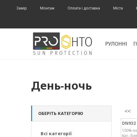
Замір
Монтаж
Оплата і доставка
Міста
РУЛОННІ
Г
День-ночь
<<
ОБЕРІТЬ КАТЕГОРІЮ
DN932
100% по
Всі категорії
Кат.: Бе