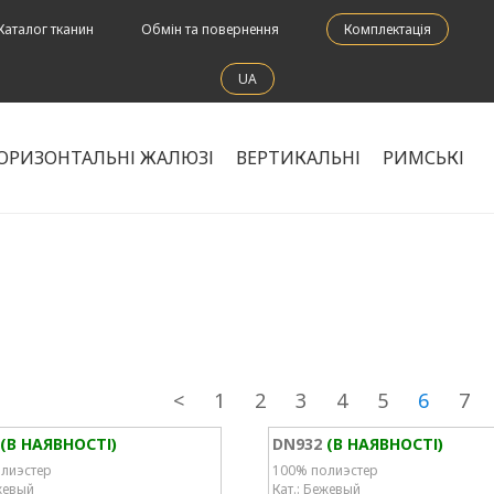
Каталог тканин
Обмін та повернення
Комплектація
UA
ОРИЗОНТАЛЬНІ ЖАЛЮЗІ
ВЕРТИКАЛЬНІ
РИМСЬКІ
<
1
2
3
4
5
6
7
(В НАЯВНОСТІ)
DN932
(В НАЯВНОСТІ)
лиэстер
100% полиэстер
жевый
Кат.: Бежевый