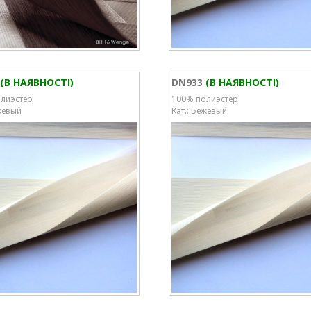
(В НАЯВНОСТІ)
DN933
(В НАЯВНОСТІ)
лиэстер
100% полиэстер
жевый
Кат.: Бежевый