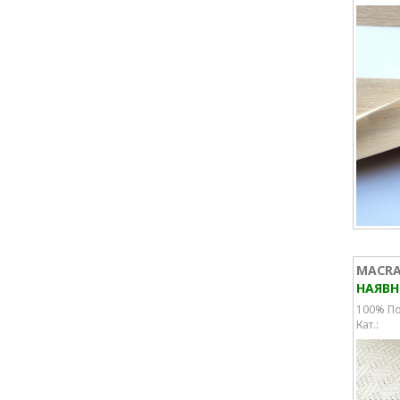
MACRA
НАЯВН
100% По
Кат.: