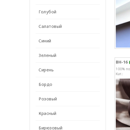
Голубой
Салатовый
Синий
Зеленый
BH-16
100% по
Сирень
Кат.:
Бордо
Розовый
Красный
Бирюзовый