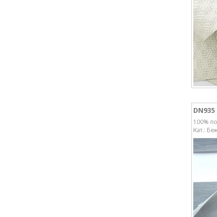
DN935
100% по
Кат.: Бе