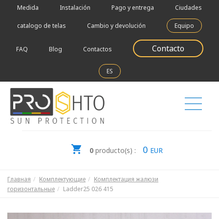
Medida
Instalación
Pago y entrega
Ciudades
catalogo de telas
Cambio y devolución
Equipo
Contacto
FAQ
Blog
Contactos
ES
0
0
producto(s) :
EUR
Главная
Комплектующие
Комплектация жалюзи
горизонтальные
Ladder25 026 415