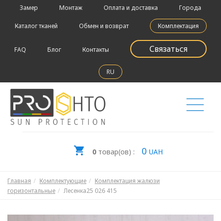
Замер
Монтаж
Оплата и доставка
Города
Каталог тканей
Обмен и возврат
Комплектация
Связаться
FAQ
Блог
Контакты
RU
0
0
товар(ов) :
UAH
Главная
Комплектующие
Комплектация жалюзи
горизонтальные
Лесенка25 026 415