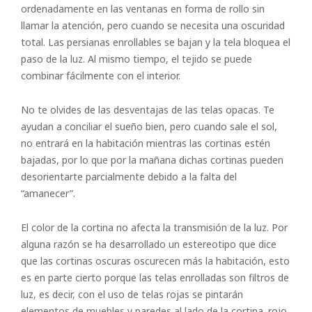
Horizontal
ordenadamente en las ventanas en forma de rollo sin
llamar la atención, pero cuando se necesita una oscuridad
Vertical
total. Las persianas enrollables se bajan y la tela bloquea el
romano
paso de la luz. Al mismo tiempo, el tejido se puede
combinar fácilmente con el interior.
No te olvides de las desventajas de las telas opacas. Te
ayudan a conciliar el sueño bien, pero cuando sale el sol,
no entrará en la habitación mientras las cortinas estén
bajadas, por lo que por la mañana dichas cortinas pueden
desorientarte parcialmente debido a la falta del
“amanecer”.
El color de la cortina no afecta la transmisión de la luz. Por
alguna razón se ha desarrollado un estereotipo que dice
que las cortinas oscuras oscurecen más la habitación, esto
es en parte cierto porque las telas enrolladas son filtros de
luz, es decir, con el uso de telas rojas se pintarán
elementos de muebles y paredes al lado de la cortina. rojo,