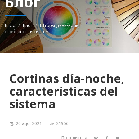
Блог
Inicio
Блог
Шторы день-ночь,
особенности систем
Cortinas día-noche,
características del
sistema
20 ago. 2021
21956
Поделиться :