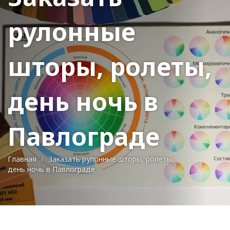
рулонные
шторы, ролеты,
день ночь в
Павлограде
Главная
Заказать рулонные шторы, ролеты,
день ночь в Павлограде