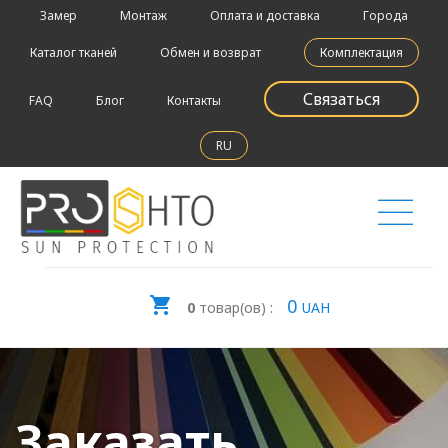
Замер
Монтаж
Оплата и доставка
Города
Каталог тканей
Обмен и возврат
Комплектация
Связаться
FAQ
Блог
Контакты
RU
0
0
товар(ов) :
UAH
Заказать