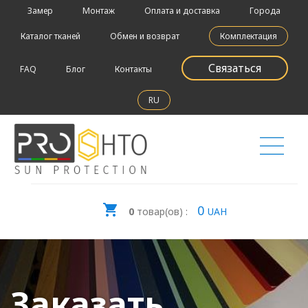
Замер
Монтаж
Оплата и доставка
Города
Каталог тканей
Обмен и возврат
Комплектация
Связаться
FAQ
Блог
Контакты
RU
0
0
товар(ов) :
UAH
Заказать