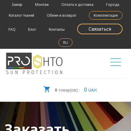
Замер
Монтаж
Оплата и доставка
Города
Каталог тканей
Обмен и возврат
Комплектация
Связаться
FAQ
Блог
Контакты
RU
0
0
товар(ов) :
UAH
Заказать