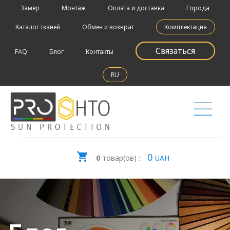
Замер
Монтаж
Оплата и доставка
Города
Каталог тканей
Обмен и возврат
Комплектация
Связаться
FAQ
Блог
Контакты
RU
0
0
товар(ов) :
UAH