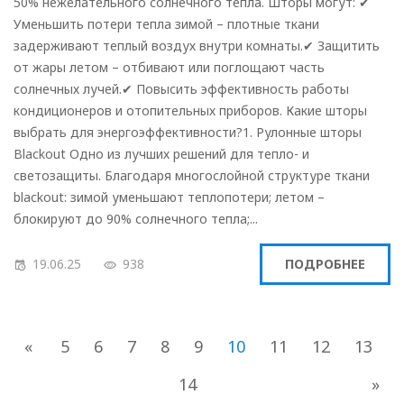
50% нежелательного солнечного тепла. Шторы могут: ✔
Уменьшить потери тепла зимой – плотные ткани
задерживают теплый воздух внутри комнаты.✔ Защитить
от жары летом – отбивают или поглощают часть
солнечных лучей.✔ Повысить эффективность работы
кондиционеров и отопительных приборов. Какие шторы
выбрать для энергоэффективности?1. Рулонные шторы
Blackout Одно из лучших решений для тепло- и
светозащиты. Благодаря многослойной структуре ткани
blackout: зимой уменьшают теплопотери; летом –
блокируют до 90% солнечного тепла;...
19.06.25
938
ПОДРОБНЕЕ
«
5
6
7
8
9
10
11
12
13
14
»