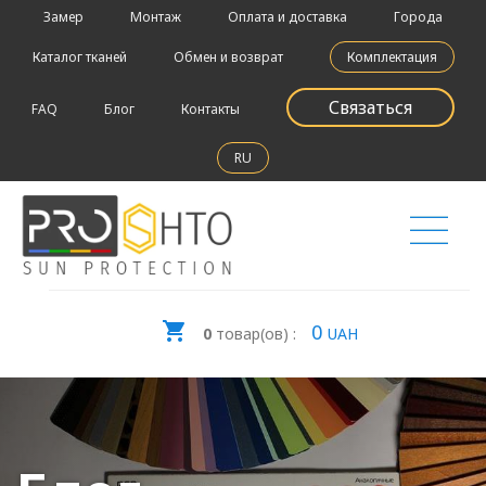
Замер
Монтаж
Оплата и доставка
Города
Каталог тканей
Обмен и возврат
Комплектация
Связаться
FAQ
Блог
Контакты
RU
0
0
товар(ов) :
UAH