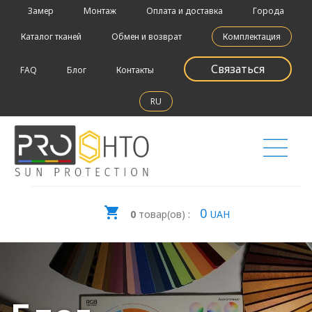
Замер
Монтаж
Оплата и доставка
Города
Каталог тканей
Обмен и возврат
Комплектация
Связаться
FAQ
Блог
Контакты
RU
0
0
товар(ов) :
UAH