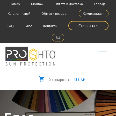
Замер
Монтаж
Оплата и доставка
Города
Каталог тканей
Обмен и возврат
Комплектация
Связаться
FAQ
Блог
Контакты
RU
0
0
товар(ов) :
UAH