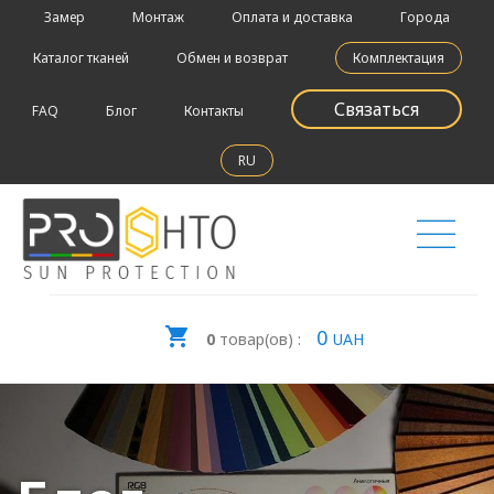
Замер
Монтаж
Оплата и доставка
Города
Каталог тканей
Обмен и возврат
Комплектация
Связаться
FAQ
Блог
Контакты
RU
0
0
товар(ов) :
UAH