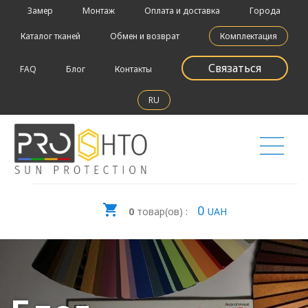
Замер
Монтаж
Оплата и доставка
Города
Каталог тканей
Обмен и возврат
Комплектация
Связаться
FAQ
Блог
Контакты
RU
0
0
товар(ов) :
UAH