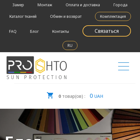
Замер
Монтаж
Оплата и доставка
Города
Каталог тканей
Обмен и возврат
Комплектация
Связаться
FAQ
Блог
Контакты
RU
0
0
товар(ов) :
UAH